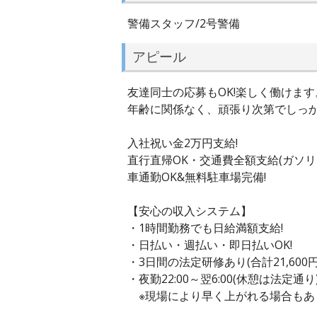
警備スタッフ/2号警備
アピール
友達同士の応募もOK!楽しく働けます
年齢に関係なく、頑張り次第でしっ
入社祝い金2万円支給!
直行直帰OK・交通費全額支給(ガソリ
車通勤OK&無料駐車場完備!
【安心の収入システム】
・1時間勤務でも日給満額支給!
・日払い・週払い・即日払いOK!
・3日間の法定研修あり(合計21,600
・夜勤22:00～翌6:00(休憩は法定通り
※現場により早く上がれる場合もあ