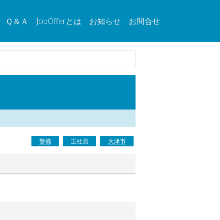
Ｑ＆Ａ
JobOfferとは
お知らせ
お問合せ
警備
正社員
大津市