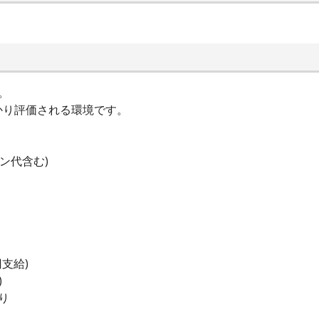
。
かり評価される環境です。
ン代含む)
円支給)
)
り