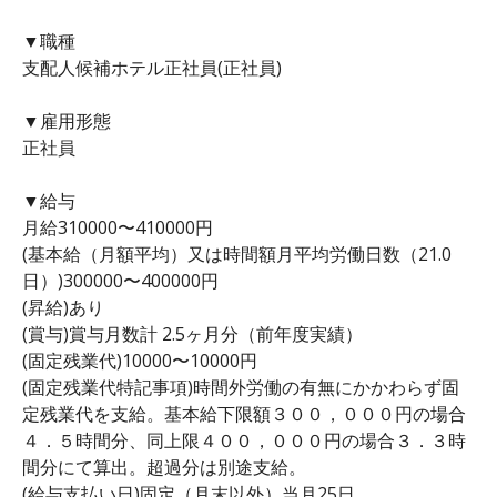
▼職種
支配人候補ホテル正社員(正社員)
▼雇用形態
正社員
▼給与
月給310000〜410000円
(基本給（月額平均）又は時間額月平均労働日数（21.0
日）)300000〜400000円
(昇給)あり
(賞与)賞与月数計 2.5ヶ月分（前年度実績）
(固定残業代)10000〜10000円
(固定残業代特記事項)時間外労働の有無にかかわらず固
定残業代を支給。基本給下限額３００，０００円の場合
４．５時間分、同上限４００，０００円の場合３．３時
間分にて算出。超過分は別途支給。
(給与支払い日)固定（月末以外）当月25日