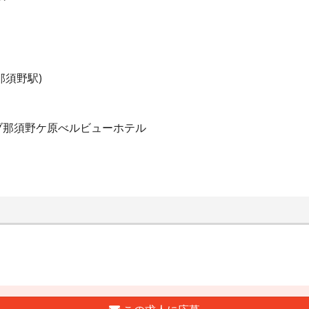
那須野駅)
ブ那須野ケ原べルビューホテル