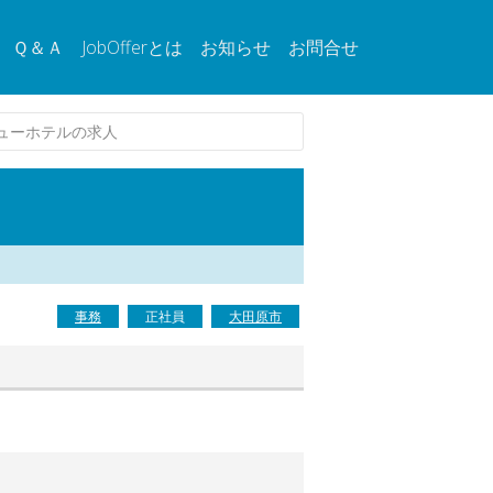
Ｑ＆Ａ
JobOfferとは
お知らせ
お問合せ
ューホテルの求人
事務
正社員
大田原市