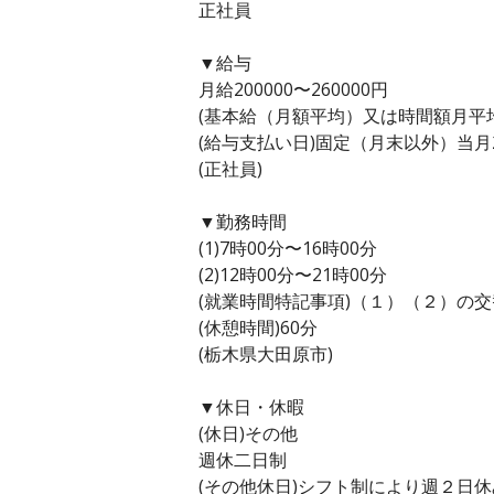
正社員
▼給与
月給200000〜260000円
(基本給（月額平均）又は時間額月平均労働
(給与支払い日)固定（月末以外）当月
(正社員)
▼勤務時間
(1)7時00分〜16時00分
(2)12時00分〜21時00分
(就業時間特記事項)（１）（２）の
(休憩時間)60分
(栃木県大田原市)
▼休日・休暇
(休日)その他
週休二日制
(その他休日)シフト制により週２日休