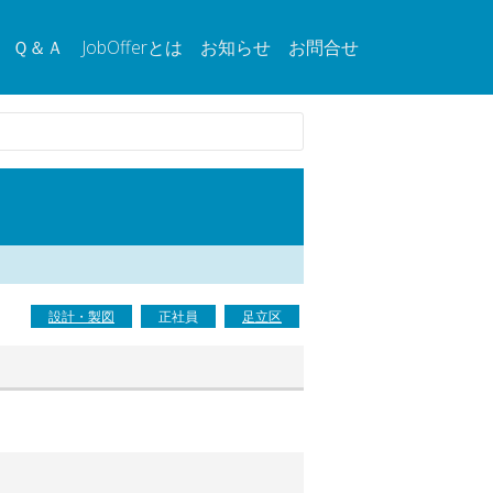
Ｑ＆Ａ
JobOfferとは
お知らせ
お問合せ
設計・製図
正社員
足立区