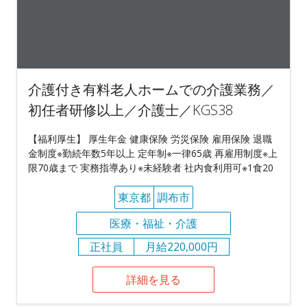
介護付き有料老人ホームでの介護業務／
初任者研修以上／介護士／KGS38
【福利厚生】 厚生年金 健康保険 労災保険 雇用保険 退職
金制度※勤続年数5年以上 定年制※一律65歳 再雇用制度※上
限70歳まで 実務指導あり※未経験者 社内食利用可※1食20
東京都
調布市
医療・福祉・介護
正社員
月給220,000円
詳細を見る