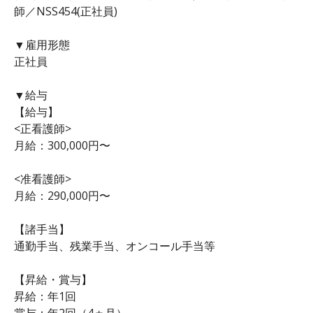
師／NSS454(正社員)
▼雇用形態
正社員
▼給与
【給与】
<正看護師>
月給：300,000円〜
<准看護師>
月給：290,000円〜
【諸手当】
通勤手当、残業手当、オンコール手当等
【昇給・賞与】
昇給：年1回
賞与：年2回（4ヵ月）