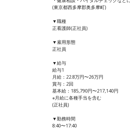
・健康相談・バイタルチェックなど
(東京都西多摩郡奥多摩町)
▼職種
正看護師(正社員)
▼雇用形態
正社員
▼給与
給与1
月給：22.8万円〜26万円
賞与：2回
基本給：185,790円〜217,140円
※月給に各種手当を含む
(正社員)
▼勤務時間
8:40〜17:40