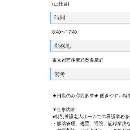
(正社員)
時間
8:40〜17:40
勤務地
東京都西多摩郡奥多摩町
備考
★日勤のみ◎西多摩★ 働きやすい特
▼仕事内容
●特別養護老人ホームでの看護業務
・服薬管理、処置、通院、記録業務