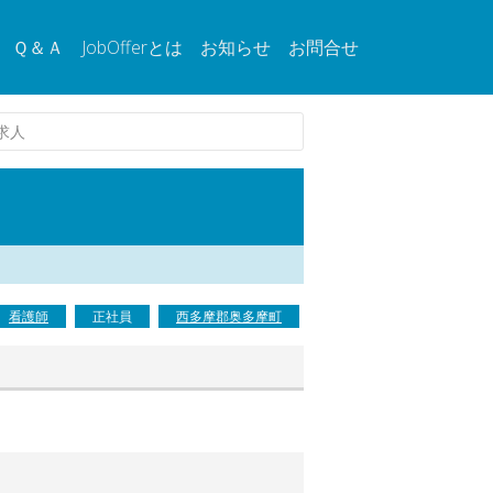
Ｑ＆Ａ
JobOfferとは
お知らせ
お問合せ
求人
看護師
正社員
西多摩郡奥多摩町