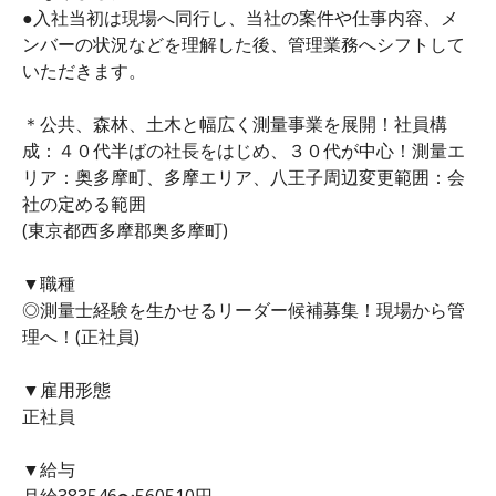
●入社当初は現場へ同行し、当社の案件や仕事内容、メ
ンバーの状況などを理解した後、管理業務へシフトして
いただきます。
＊公共、森林、土木と幅広く測量事業を展開！社員構
成：４０代半ばの社長をはじめ、３０代が中心！測量エ
リア：奥多摩町、多摩エリア、八王子周辺変更範囲：会
社の定める範囲
(東京都西多摩郡奥多摩町)
▼職種
◎測量士経験を生かせるリーダー候補募集！現場から管
理へ！(正社員)
▼雇用形態
正社員
▼給与
月給383546〜560510円