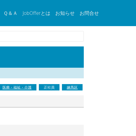
Ｑ＆Ａ
JobOfferとは
お知らせ
お問合せ
医療・福祉・介護
正社員
練馬区