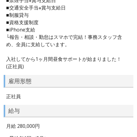
■禁煙手当※賞与支給日
■交通安全手当※賞与支給日
■制服貸与
■資格支援制度
■iPhone支給
└報告・相談・勤怠はスマホで完結！事務スタッフ含
め、全員に支給しています。
入社してから1ヶ月間昼食サポートが始まりました！
(正社員)
雇用形態
正社員
給与
月給 280,000円