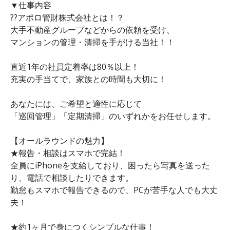
▼仕事内容
??アポロ管財株式会社とは！？
大手不動産グループなどからの依頼を受け、
マンションの管理・清掃を手がける当社！！
直近1年の社員定着率は80％以上！
充実の手当てで、家族との時間も大切に！
あなたには、ご希望と適性に応じて
「巡回管理」「定期清掃」のいずれかをお任せします。
【オールラウンドの魅力】
★報告・相談はスマホで完結！
全員にiPhoneを支給しており、困ったら写真を送った
り、電話で相談したりできます。
勤怠もスマホで報告できるので、PCが苦手な人でも大丈
夫！
★約1ヶ月で身につくシンプルな仕事！