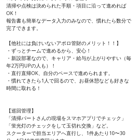
清掃や点検は決められた手順・項目に沿って進めれば
OK！
報告書も簡単なデータ入力のみなので、慣れたら数分で
完了できます。
【他社には負けいないアポロ管財のメリット！！】
・ずっとチームで進めるから、安心！
・新設部署なので、キャリア・給与が上がりやすい（毎
年2万円UPの人も）！
・直行直帰OK、自分のペースで進められます。
・慣れてきたら1人で回るので、お昼休憩なども好きな
時間に取れる！
【巡回管理】
「清掃パートさんの現場をスマホアプリでチェック」
「蛍光灯のチェックをして玉切れ交換」など。
スクーターで担当エリアへ直行し、1件あたり10〜30