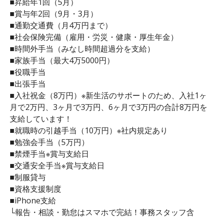
■昇給年1回（5月）
■賞与年2回（9月・3月）
■通勤交通費（月4万円まで）
■社会保険完備（雇用・労災・健康・厚生年金）
■時間外手当（みなし時間超過分を支給）
■家族手当（最大4万5000円）
■役職手当
■出張手当
■入社祝金（8万円）※新生活のサポートのため、入社1ヶ
月で2万円、3ヶ月で3万円、6ヶ月で3万円の合計8万円を
支給しています！
■就職時の引越手当（10万円）※社内規定あり
■勉強会手当（5万円）
■禁煙手当※賞与支給日
■交通安全手当※賞与支給日
■制服貸与
■資格支援制度
■iPhone支給
└報告・相談・勤怠はスマホで完結！事務スタッフ含