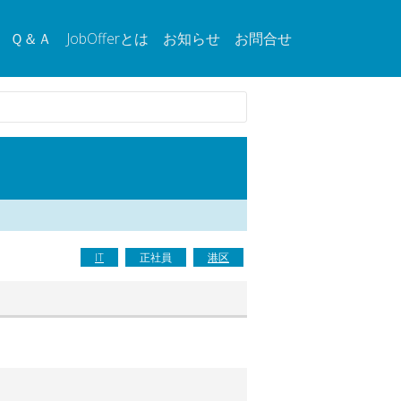
Ｑ＆Ａ
JobOfferとは
お知らせ
お問合せ
IT
正社員
港区