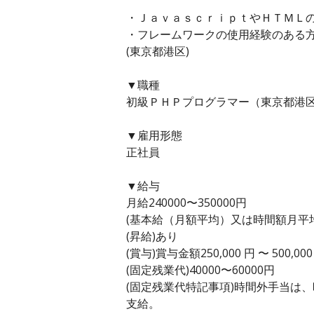
・ＪａｖａｓｃｒｉｐｔやＨＴＭＬ
・フレームワークの使用経験のある
(東京都港区)
▼職種
初級ＰＨＰプログラマー（東京都港区
▼雇用形態
正社員
▼給与
月給240000〜350000円
(基本給（月額平均）又は時間額月平均労働
(昇給)あり
(賞与)賞与金額250,000 円 〜 500,
(固定残業代)40000〜60000円
(固定残業代特記事項)時間外手当は
支給。