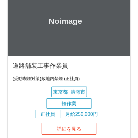
道路舗装工事作業員
(受動喫煙対策)敷地内禁煙 (正社員)
東京都
清瀬市
軽作業
正社員
月給250,000円
詳細を見る