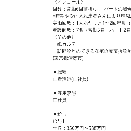
《オンコール》
回数：常勤6回前後/月、パートの場
※時期や受け入れ患者さんにより増減
実働回数：1人あたり月1〜2回程度
看護師数：7名（常勤5名・パート2
《その他》
・紙カルテ
・訪問診療のできる在宅療養支援診
(東京都清瀬市)
▼職種
正看護師(正社員)
▼雇用形態
正社員
▼給与
給与1
年収：350万円〜588万円