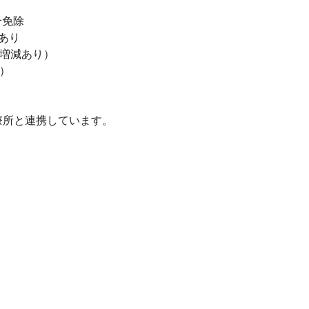
合免除
あり
（増減あり）
名）
療所と連携しています。