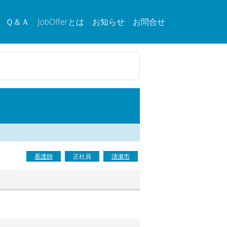
Ｑ＆Ａ
JobOfferとは
お知らせ
お問合せ
看護師
正社員
清瀬市