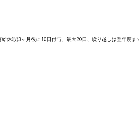
有給休暇(3ヶ月後に10日付与、最大20日、繰り越しは翌年度ま