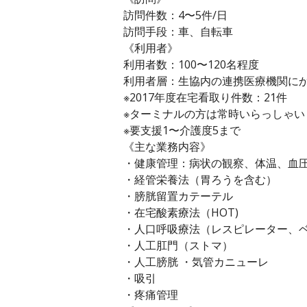
訪問件数：4〜5件/日
訪問手段：車、自転車
《利用者》
利用者数：100〜120名程度
利用者層：生協内の連携医療機関に
※2017年度在宅看取り件数：21件
※ターミナルの方は常時いらっしゃい
※要支援1〜介護度5まで
《主な業務内容》
・健康管理：病状の観察、体温、血
・経管栄養法（胃ろうを含む）
・膀胱留置カテーテル
・在宅酸素療法（HOT)
・人口呼吸療法（レスピレーター、
・人工肛門（ストマ）
・人工膀胱 ・気管カニューレ
・吸引
・疼痛管理