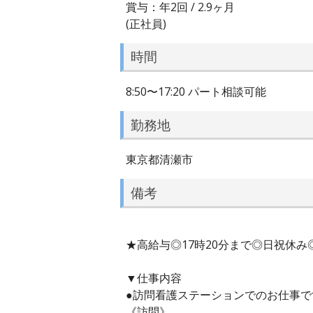
賞与：年2回 / 2.9ヶ月
(正社員)
時間
8:50〜17:20 パート相談可能
勤務地
東京都清瀬市
備考
★高給与◎17時20分まで◎日祝休
▼仕事内容
●訪問看護ステーションでのお仕事で
《訪問》