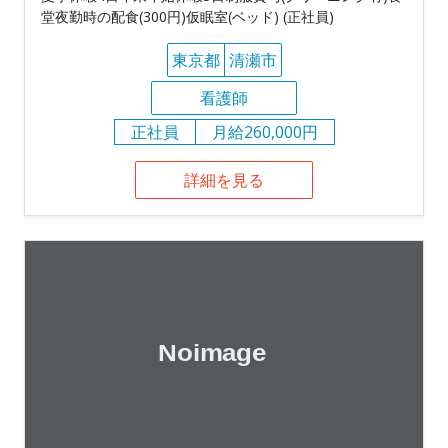
堂夜勤時の配食(300円)仮眠室(ベッド) (正社員)
東京都
清瀬市
看護師
正社員
月給260,000円
詳細を見る