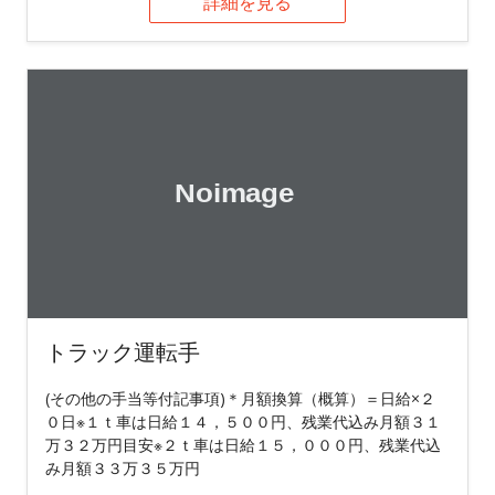
詳細を見る
トラック運転手
(その他の手当等付記事項)＊月額換算（概算）＝日給×２
０日※１ｔ車は日給１４，５００円、残業代込み月額３１
万３２万円目安※２ｔ車は日給１５，０００円、残業代込
み月額３３万３５万円