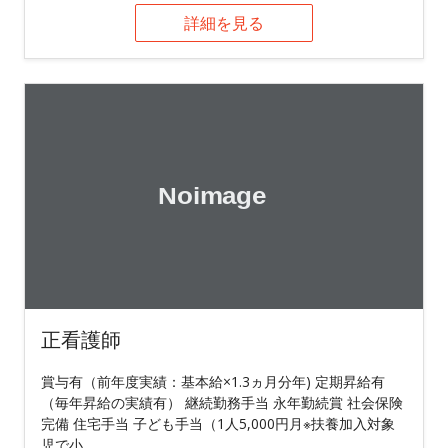
詳細を見る
正看護師
賞与有（前年度実績：基本給×1.3ヵ月分年) 定期昇給有
（毎年昇給の実績有） 継続勤務手当 永年勤続賞 社会保険
完備 住宅手当 子ども手当（1人5,000円月※扶養加入対象
児で小