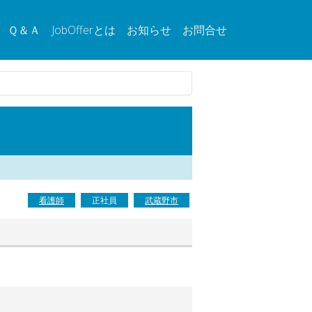
Ｑ＆Ａ
JobOfferとは
お知らせ
お問合せ
看護師
正社員
武蔵野市