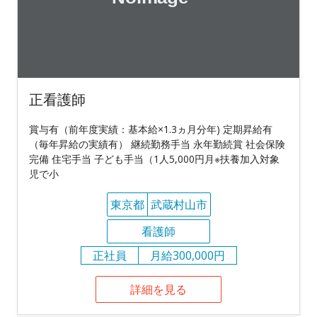
正看護師
賞与有（前年度実績：基本給×1.3ヵ月分年) 定期昇給有
（毎年昇給の実績有） 継続勤務手当 永年勤続賞 社会保険
完備 住宅手当 子ども手当（1人5,000円月※扶養加入対象
児で小
東京都
武蔵村山市
看護師
正社員
月給300,000円
詳細を見る