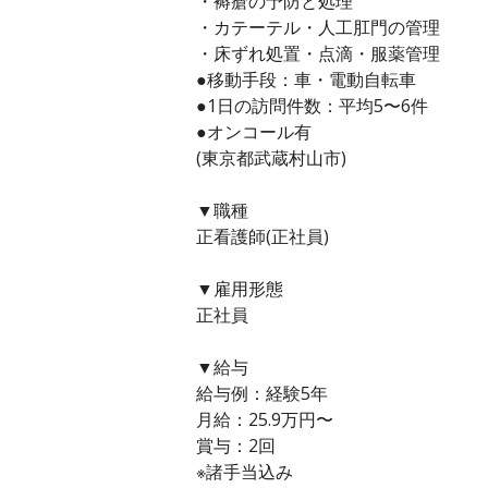
・褥瘡の予防と処理
・カテーテル・人工肛門の管理
・床ずれ処置・点滴・服薬管理
●移動手段：車・電動自転車
●1日の訪問件数：平均5〜6件
●オンコール有
(東京都武蔵村山市)
▼職種
正看護師(正社員)
▼雇用形態
正社員
▼給与
給与例：経験5年
月給：25.9万円〜
賞与：2回
※諸手当込み