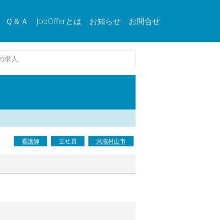
Ｑ＆Ａ
JobOfferとは
お知らせ
お問合せ
の求人
看護師
正社員
武蔵村山市