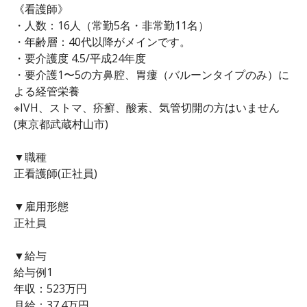
《看護師》
・人数：16人（常勤5名・非常勤11名）
・年齢層：40代以降がメインです。
・要介護度 4.5/平成24年度
・要介護1〜5の方鼻腔、胃瘻（バルーンタイプのみ）に
よる経管栄養
※IVH、ストマ、疥癬、酸素、気管切開の方はいません
(東京都武蔵村山市)
▼職種
正看護師(正社員)
▼雇用形態
正社員
▼給与
給与例1
年収：523万円
月給：37.4万円