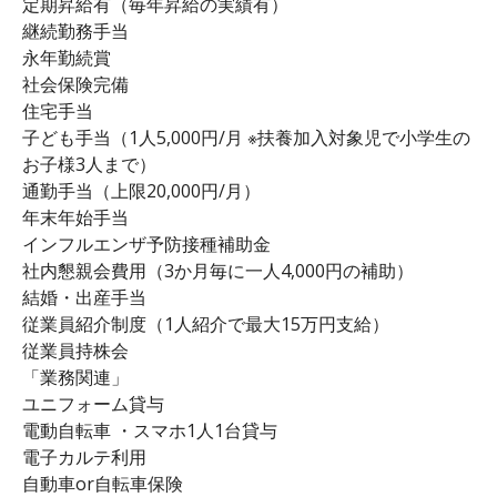
定期昇給有（毎年昇給の実績有）
継続勤務手当
永年勤続賞
社会保険完備
住宅手当
子ども手当（1人5,000円/月 ※扶養加入対象児で小学生の
お子様3人まで）
通勤手当（上限20,000円/月）
年末年始手当
インフルエンザ予防接種補助金
社内懇親会費用（3か月毎に一人4,000円の補助）
結婚・出産手当
従業員紹介制度（1人紹介で最大15万円支給）
従業員持株会
「業務関連」
ユニフォーム貸与
電動自転車 ・スマホ1人1台貸与
電子カルテ利用
自動車or自転車保険