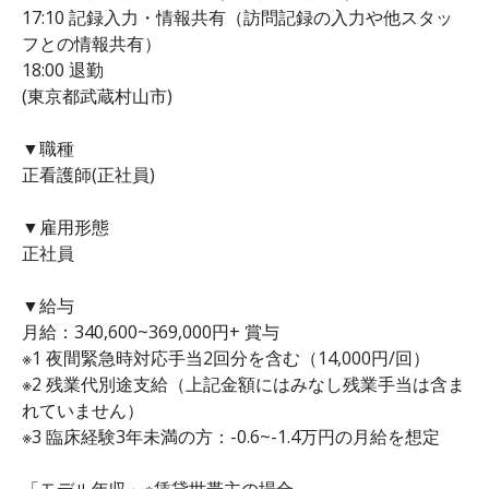
17:10 記録入力・情報共有（訪問記録の入力や他スタッ
フとの情報共有）
18:00 退勤
(東京都武蔵村山市)
▼職種
正看護師(正社員)
▼雇用形態
正社員
▼給与
月給：340,600~369,000円+ 賞与
※1 夜間緊急時対応手当2回分を含む（14,000円/回）
※2 残業代別途支給（上記金額にはみなし残業手当は含ま
れていません）
※3 臨床経験3年未満の方：-0.6~-1.4万円の月給を想定
「モデル年収」※賃貸世帯主の場合