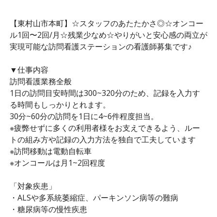
【東村山市本町】☆スタッフのあたたかさ◎☆オンコー
ル1回〜2回/月☆残業少なめ☆やりがいと安心感の両立が
実現可能な訪問看護ステーションの看護師募集です♪
▼仕事内容
訪問看護業務全般
1日の訪問目安時間は300~320分のため、記録を入力す
る時間もしっかりとれます。
30分~60分の訪問を1日に4~6件程度担当。
※疲弊せずに多くの利用者様をお支えできるよう、ルー
トの組み方や記録の入力方法を独自で工夫しています
※訪問移動は電動自転車
※オンコールは月1~2回程度
「対象疾患」
・ALSや多系統萎縮症、パーキンソン病等の難病
・糖尿病等の慢性疾患