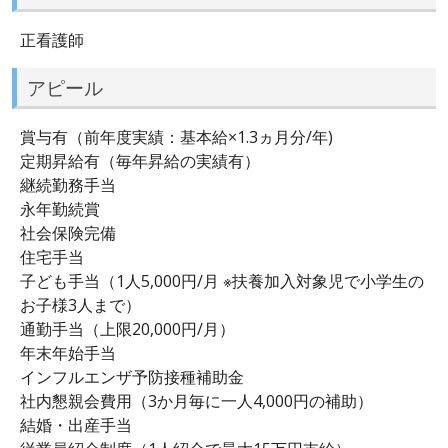
正看護師
アピール
賞与有（前年度実績：基本給×1.3ヵ月分/年)
定期昇給有（毎年昇給の実績有）
継続勤務手当
永年勤続賞
社会保険完備
住宅手当
子ども手当（1人5,000円/月 ※扶養加入対象児で小学生の
お子様3人まで）
通勤手当（上限20,000円/月）
年末年始手当
インフルエンザ予防接種補助金
社内懇親会費用（3か月毎に一人4,000円の補助）
結婚・出産手当