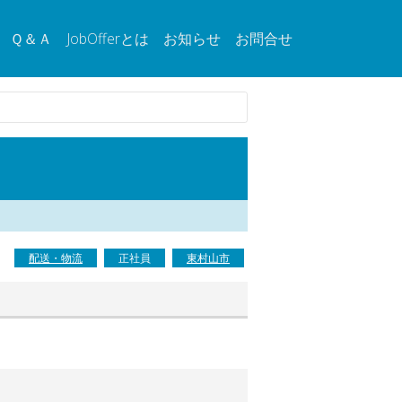
Ｑ＆Ａ
JobOfferとは
お知らせ
お問合せ
配送・物流
正社員
東村山市