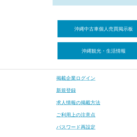
沖縄中古車個人売買掲示板
沖縄観光・生活情報
掲載企業ログイン
新規登録
求人情報の掲載方法
ご利用上の注意点
パスワード再設定