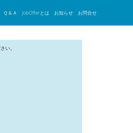
Ｑ＆Ａ
JobOfferとは
お知らせ
お問合せ
ださい。