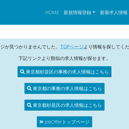
HOME
新規情報登録
新着求人情報
ージが見つかりませんでした。
TOPページ
より情報を探してく
下記リンクより類似の求人情報が探せます。
東京都杉並区の事務の求人情報はこちら
東京都の事務の求人情報はこちら
東京都杉並区の求人情報はこちら
JobOfferトップページ