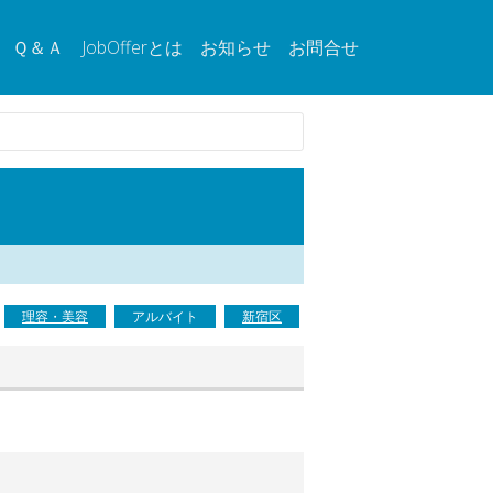
Ｑ＆Ａ
JobOfferとは
お知らせ
お問合せ
理容・美容
アルバイト
新宿区