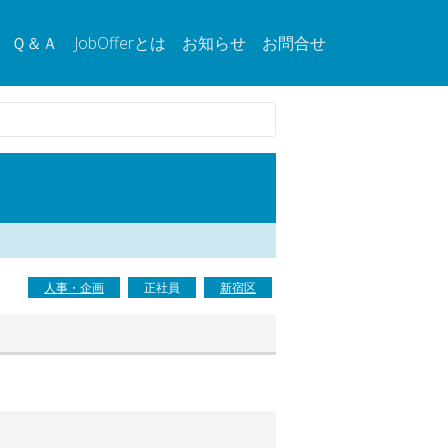
Ｑ＆Ａ
JobOfferとは
お知らせ
お問合せ
人事・企画
正社員
新宿区