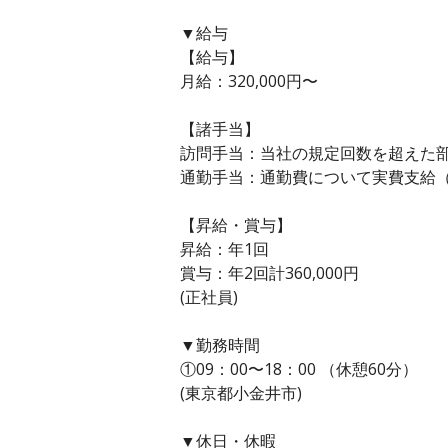
▼給与
【給与】
月給：320,000円〜
【諸手当】
訪問手当：当社の規定回数を超えた
通勤手当：通勤費について実費支給（月
【昇給・賞与】
昇給：年1回
賞与：年2回計360,000円
(正社員)
▼勤務時間
①09：00〜18：00 （休憩60分）
(東京都小金井市)
▼休日・休暇