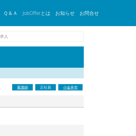
Ｑ＆Ａ
JobOfferとは
お知らせ
お問合せ
求人
看護師
正社員
小金井市