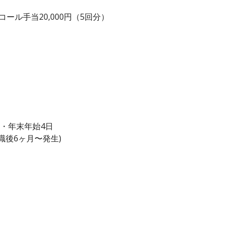
ール手当20,000円（5回分）
日・年末年始4日
職後6ヶ月〜発生)