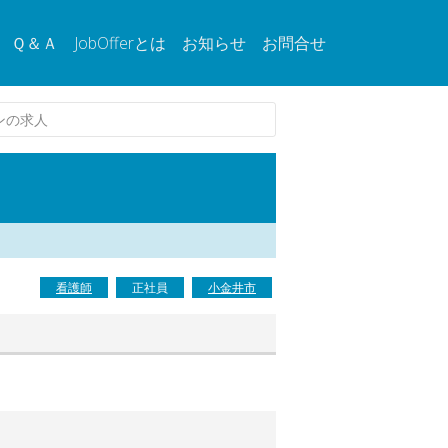
Ｑ＆Ａ
JobOfferとは
お知らせ
お問合せ
ョンの求人
看護師
正社員
小金井市