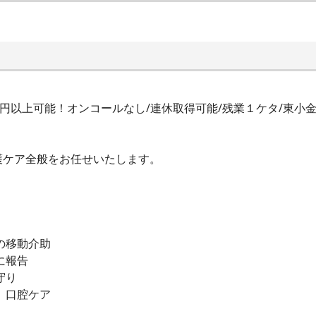
万円以上可能！オンコールなし/連休取得可能/残業１ケタ/東小
護ケア全般をお任せいたします。
の移動介助
に報告
守り
、口腔ケア