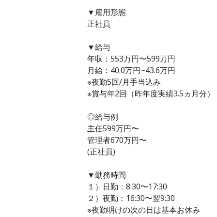
▼雇用形態
正社員
▼給与
年収：553万円〜599万円
月給：40.0万円~43.6万円
※夜勤5回/月手当込み
※賞与年2回（昨年度実績3.5ヵ月分）
◎給与例
主任599万円〜
管理者670万円〜
(正社員)
▼勤務時間
１）日勤：8:30〜17:30
２）夜勤：16:30〜翌9:30
※夜勤明けの次の日は基本お休み