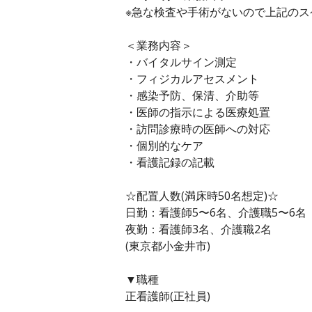
※急な検査や手術がないので上記の
＜業務内容＞
・バイタルサイン測定
・フィジカルアセスメント
・感染予防、保清、介助等
・医師の指示による医療処置
・訪問診療時の医師への対応
・個別的なケア
・看護記録の記載
☆配置人数(満床時50名想定)☆
日勤：看護師5〜6名、介護職5〜6名
夜勤：看護師3名、介護職2名
(東京都小金井市)
▼職種
正看護師(正社員)