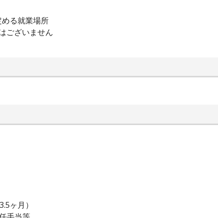
定める就業場所
はございません
.5ヶ月）
主任手当等