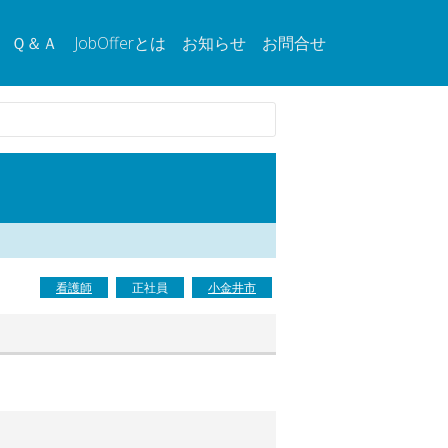
Ｑ＆Ａ
JobOfferとは
お知らせ
お問合せ
看護師
正社員
小金井市