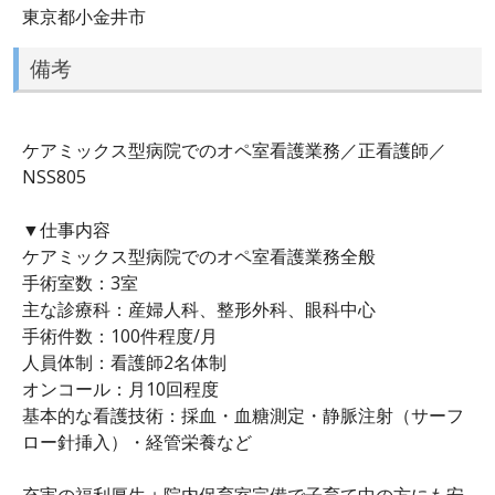
東京都小金井市
備考
ケアミックス型病院でのオペ室看護業務／正看護師／
NSS805
▼仕事内容
ケアミックス型病院でのオペ室看護業務全般
手術室数：3室
主な診療科：産婦人科、整形外科、眼科中心
手術件数：100件程度/月
人員体制：看護師2名体制
オンコール：月10回程度
基本的な看護技術：採血・血糖測定・静脈注射（サーフ
ロー針挿入）・経管栄養など
充実の福利厚生＋院内保育室完備で子育て中の方にも安