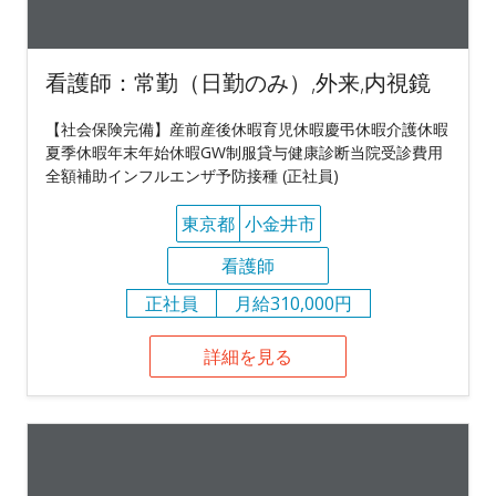
看護師：常勤（日勤のみ）,外来,内視鏡
【社会保険完備】産前産後休暇育児休暇慶弔休暇介護休暇
夏季休暇年末年始休暇GW制服貸与健康診断当院受診費用
全額補助インフルエンザ予防接種 (正社員)
東京都
小金井市
看護師
正社員
月給310,000円
詳細を見る