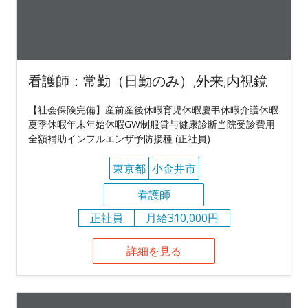
看護師：常勤（日勤のみ）,外来,内視鏡
【社会保険完備】産前産後休暇育児休暇慶弔休暇介護休暇
夏季休暇年末年始休暇GW制服貸与健康診断当院受診費用
全額補助インフルエンザ予防接種 (正社員)
東京都
小金井市
看護師
正社員
月給310,000円
詳細を見る