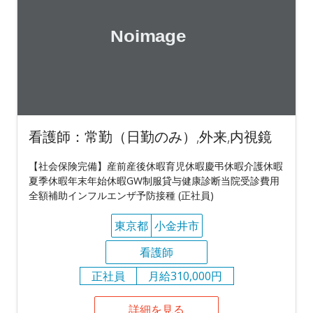
看護師：常勤（日勤のみ）,外来,内視鏡
【社会保険完備】産前産後休暇育児休暇慶弔休暇介護休暇
夏季休暇年末年始休暇GW制服貸与健康診断当院受診費用
全額補助インフルエンザ予防接種 (正社員)
東京都
小金井市
看護師
正社員
月給310,000円
詳細を見る