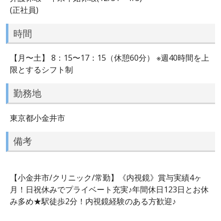
(正社員)
時間
【月〜土】 8：15〜17：15（休憩60分） ※週40時間を上
限とするシフト制
勤務地
東京都小金井市
備考
【小金井市/クリニック/常勤】《内視鏡》賞与実績4ヶ
月！日祝休みでプライベート充実♪年間休日123日とお休
み多め★駅徒歩2分！内視鏡経験のある方歓迎♪