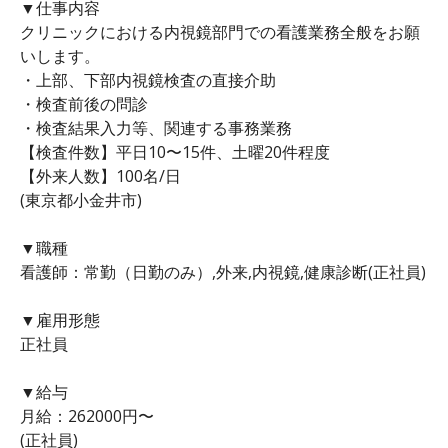
▼仕事内容
クリニックにおける内視鏡部門での看護業務全般をお願
いします。
・上部、下部内視鏡検査の直接介助
・検査前後の問診
・検査結果入力等、関連する事務業務
【検査件数】平日10〜15件、土曜20件程度
【外来人数】100名/日
(東京都小金井市)
▼職種
看護師：常勤（日勤のみ）,外来,内視鏡,健康診断(正社員)
▼雇用形態
正社員
▼給与
月給：262000円〜
(正社員)