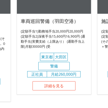
車両巡回警備（羽田空港）
施
(定額手当1)勤務地手当20,000円20,000円
(定
(定額手当2)深夜手当15,600円16,900円 (通
(定
 (そ
勤手当)実費支給（上限あり） (通勤手当上
(そ
，０
限)月額30000円 (受
＋警
地内
東京都
大田区
警備
正社員
月給260,000円
詳細を見る