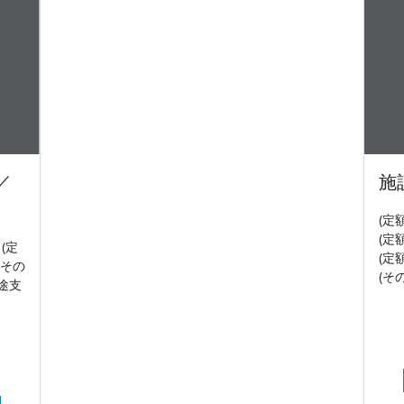
／
施
(定
(定
 (定
(定
(その
(そ
途支