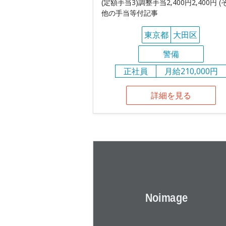
(定額手当3)調整手当2,400円2,400円 (
他の手当等付記事
東京都
大田区
警備
正社員
月給210,000円
詳細を見る