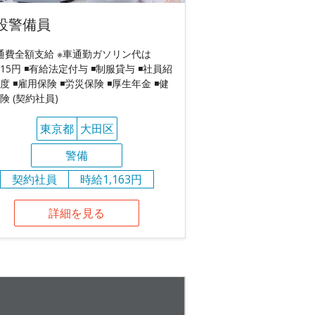
設警備員
交通費全額支給 ※車通勤ガソリン代は
m15円 ◾️有給法定付与 ◾️制服貸与 ◾️社員紹
度 ◾️雇用保険 ◾️労災保険 ◾️厚生年金 ◾️健
険 (契約社員)
東京都
大田区
警備
契約社員
時給1,163円
詳細を見る