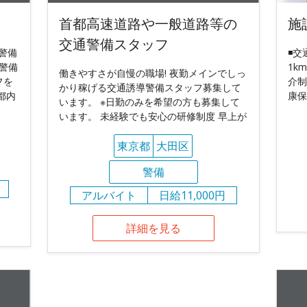
首都高速道路や一般道路等の
施
交通警備スタッフ
る警備
◾️
警備
1k
働きやすさが自慢の職場! 夜勤メインでしっ
フを
介制
かり稼げる交通誘導警備スタッフ募集して
都内
康保
います。 ※日勤のみを希望の方も募集して
います。 未経験でも安心の研修制度 早上が
東京都
大田区
警備
アルバイト
日給11,000円
詳細を見る