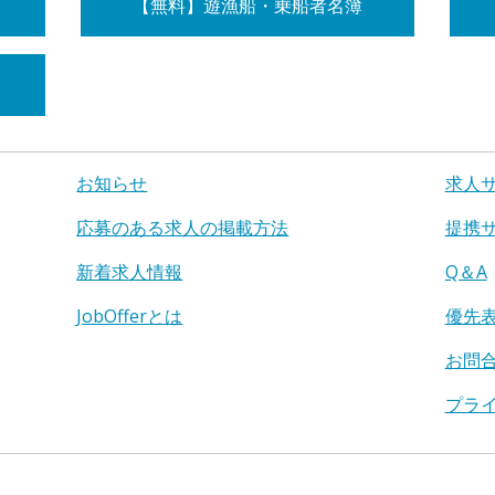
【無料】遊漁船・乗船者名簿
お知らせ
求人
応募のある求人の掲載方法
提携
新着求人情報
Q＆A
JobOfferとは
優先
お問
プラ