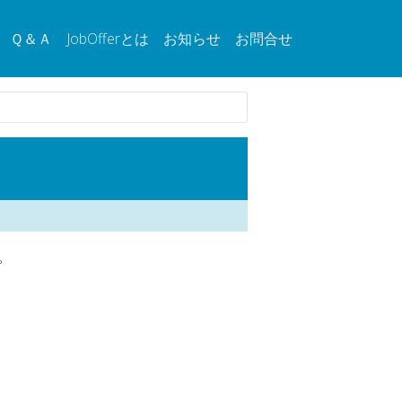
Ｑ＆Ａ
JobOfferとは
お知らせ
お問合せ
。