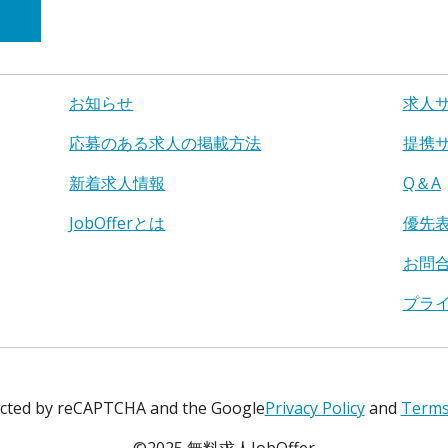
お知らせ
求人
応募のある求人の掲載方法
提携
新着求人情報
Q＆A
JobOfferとは
優先
お問
プラ
tected by reCAPTCHA and the Google
Privacy Policy
and
Terms 
©2025 無料求人JobOffer