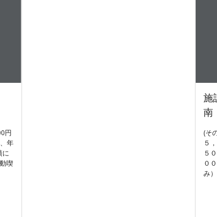
、
施
南
00円
(そ
夜、年
５，
績に
５０
受動喫
００
み）