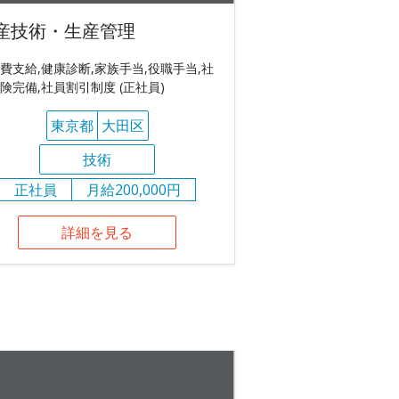
産技術・生産管理
費支給,健康診断,家族手当,役職手当,社
険完備,社員割引制度 (正社員)
東京都
大田区
技術
正社員
月給200,000円
詳細を見る