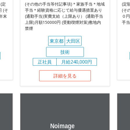
 (定
(その他の手当等付記事項)＊家族手当＊地域
(定
 (そ
手当＊経験資格に応じて給与優遇措置あり
(そ
年末
(通勤手当)実費支給（上限あり） (通勤手当
０円
上限)月額150000円 (受動喫煙対策)敷地内
手当
禁煙
東京都
大田区
技術
正社員
月給240,000円
詳細を見る