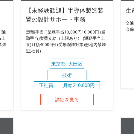
【未経験歓迎】半導体製造装
生
置の設計サポート事務
交通
会保
 (通
(定額手当1)業務手当10,000円10,000円 (通
当上
勤手当)実費支給（上限あり） (通勤手当上
禁煙
限)月額40000円 (受動喫煙対策)敷地内禁煙
(正社員)
東京都
大田区
技術
正社員
月給210,000円
詳細を見る