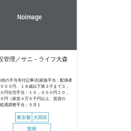
設管理／サニ－ライフ大森
の他の手当等付記事項)家族手当：配偶者
０００円、１８歳以下第３子まで３，
０円住宅手当：１０，０００円２０，
０円（家賃４万５千円以上、賃貸の
処遇調整手当：５月１
東京都
大田区
技術