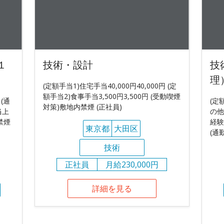
１
技術・設計
技
理
(定額手当1)住宅手当40,000円40,000円 (定
額手当2)食事手当3,500円3,500円 (受動喫煙
 (通
(定
対策)敷地内禁煙 (正社員)
当上
の他
禁煙
経験
東京都
大田区
(通
技術
正社員
月給230,000円
詳細を見る