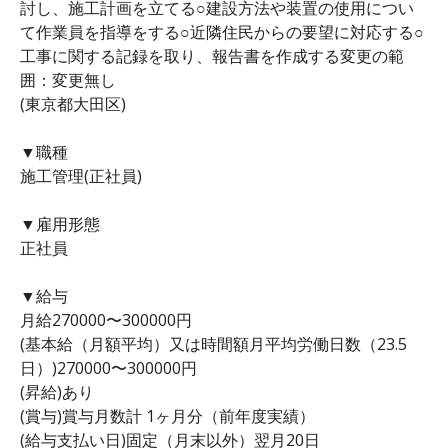
討し、施工計画を立てる○建設方法や装置の使用につい
て作業員を指導をする○近隣住民からの要望に対応する○
工事に関する記録を取り、報告書を作成する変更の範
囲：変更無し
(東京都大田区)
▼職種
施工管理(正社員)
▼雇用形態
正社員
▼給与
月給270000〜300000円
(基本給（月額平均）又は時間額月平均労働日数（23.5
日）)270000〜300000円
(昇給)あり
(賞与)賞与月数計 1ヶ月分（前年度実績）
(給与支払い日)固定（月末以外）翌月20日