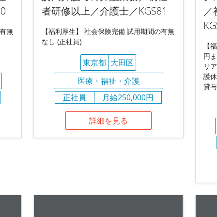
0
者研修以上／介護士／KGS81
／
KG
の有無
【福利厚生】 社会保険完備 試用期間の有無
なし (正社員)
【福
円ま
東京都
大田区
リア
護休
医療・福祉・介護
貸与
正社員
月給250,000円
詳細を見る