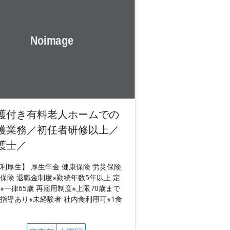
護付き有料老人ホームでの
護業務／初任者研修以上／
護士／
利厚生】 厚生年金 健康保険 労災保険
保険 退職金制度※勤続年数5年以上 定
※一律65歳 再雇用制度※上限70歳まで
指導あり※未経験者 社内食利用可※1食