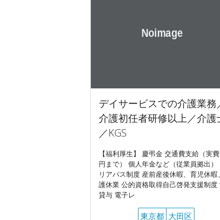
デイサービスでの介護業務
介護初任者研修以上／介護
／KGS
【福利厚生】 慶弔金 交通費支給（実費
円まで） 個人年金など（従業員拠出）
リアパス制度 産前産後休暇、育児休暇
護休業 公的資格取得自己啓発支援制度
貸与 電子レ
東京都
大田区