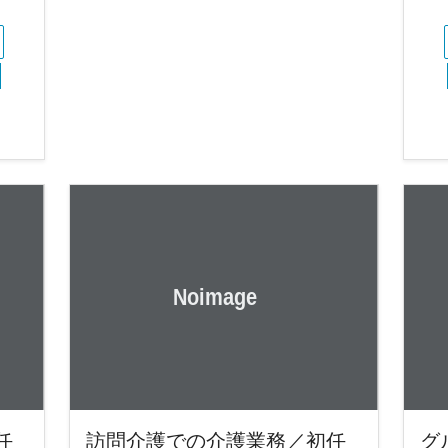
任
訪問介護での介護業務／初任
グ