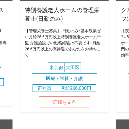
ス
特別養護老人ホームの管理栄
グ
養士(日勤のみ)
フ
り
【管理栄養士募集】 日勤のみ×基本残業ゼ
【夜
ロ月給26.6万円以上特別養護老人ホーム千
24
勤専
里 介護施設での勤務経験は不要です! 月給
ホー
26.6万円以上の高待遇であなたをお待ちし
門の
て
効率
東京都
大田区
医療・福祉・介護
正社員
月給266,000円
詳細を見る