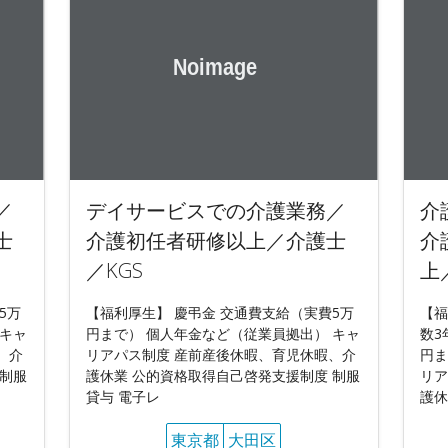
／
デイサービスでの介護業務／
介
士
介護初任者研修以上／介護士
介
／KGS
上
5万
【福利厚生】 慶弔金 交通費支給（実費5万
【福
 キャ
円まで） 個人年金など（従業員拠出） キャ
数3
、介
リアパス制度 産前産後休暇、育児休暇、介
円ま
 制服
護休業 公的資格取得自己啓発支援制度 制服
リア
貸与 電子レ
護休
東京都
大田区