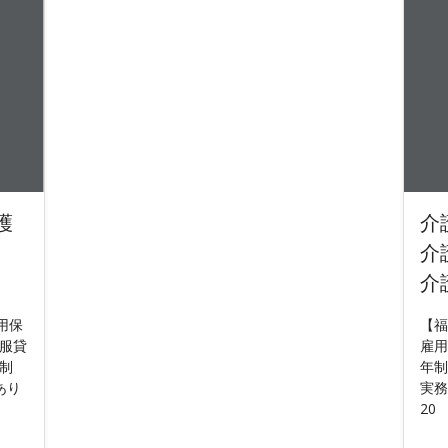
護
介
介
介
用保
【福
制服貸
雇用
制
年制
あり
実務
20