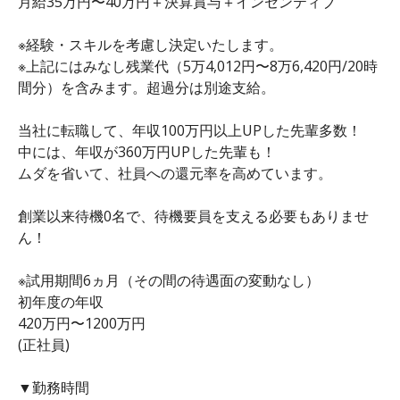
月給35万円〜40万円＋決算賞与＋インセンティブ
※経験・スキルを考慮し決定いたします。
※上記にはみなし残業代（5万4,012円〜8万6,420円/20時
間分）を含みます。超過分は別途支給。
当社に転職して、年収100万円以上UPした先輩多数！
中には、年収が360万円UPした先輩も！
ムダを省いて、社員への還元率を高めています。
創業以来待機0名で、待機要員を支える必要もありませ
ん！
※試用期間6ヵ月（その間の待遇面の変動なし）
初年度の年収
420万円〜1200万円
(正社員)
▼勤務時間