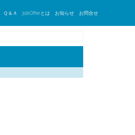
Ｑ＆Ａ
JobOfferとは
お知らせ
お問合せ
。