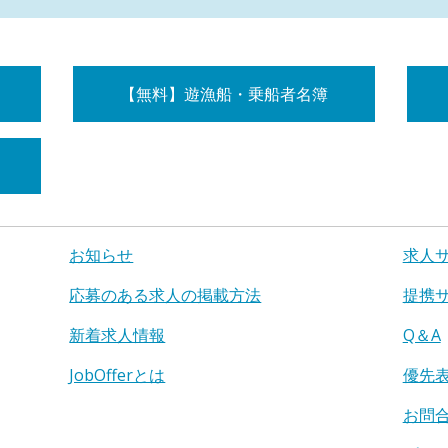
【無料】遊漁船・乗船者名簿
お知らせ
求人
応募のある求人の掲載方法
提携
新着求人情報
Q＆A
JobOfferとは
優先
お問