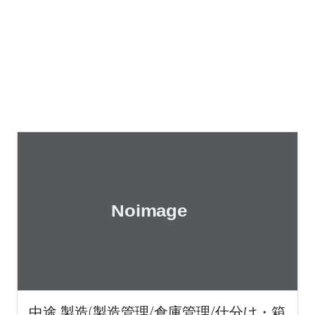
中途 製造(製造管理/倉庫管理/仕分け・箱