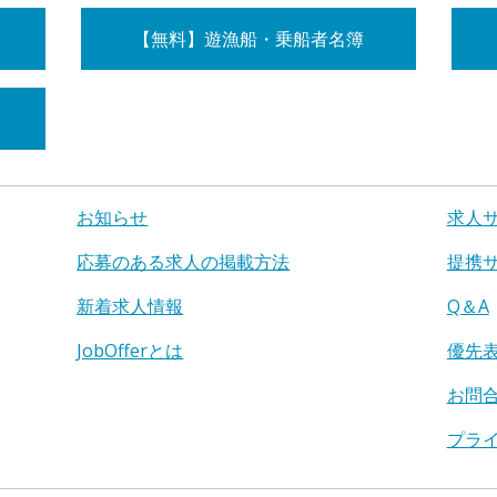
【無料】遊漁船・乗船者名簿
お知らせ
求人
応募のある求人の掲載方法
提携
新着求人情報
Q＆A
JobOfferとは
優先
お問
プラ