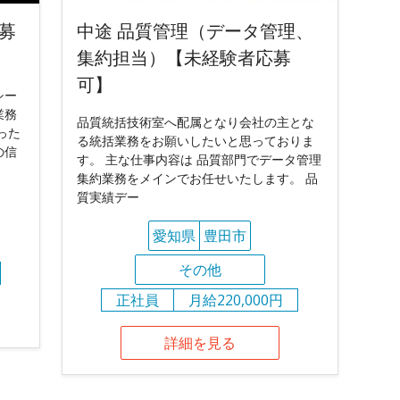
募
中途 品質管理（データ管理、
集約担当）【未経験者応募
可】
シー
業務
品質統括技術室へ配属となり会社の主とな
った
る統括業務をお願いしたいと思っておりま
の信
す。 主な仕事内容は 品質部門でデータ管理
集約業務をメインでお任せいたします。 品
質実績デー
愛知県
豊田市
その他
正社員
月給220,000円
詳細を見る