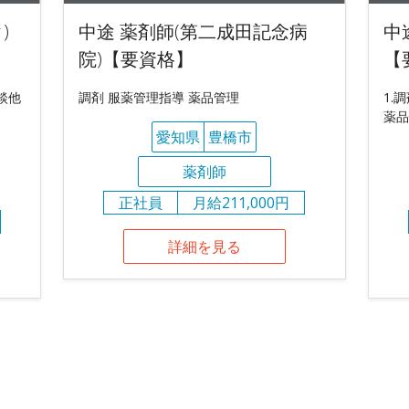
)
中途 薬剤師(第二成田記念病
中
院)【要資格】
【
談他
調剤 服薬管理指導 薬品管理
1.
薬品
愛知県
豊橋市
薬剤師
正社員
月給211,000円
詳細を見る