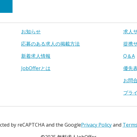
お知らせ
求人
応募のある求人の掲載方法
提携
新着求人情報
Q＆A
JobOfferとは
優先
お問
プラ
tected by reCAPTCHA and the Google
Privacy Policy
and
Terms 
©2025 無料求人JobOffer