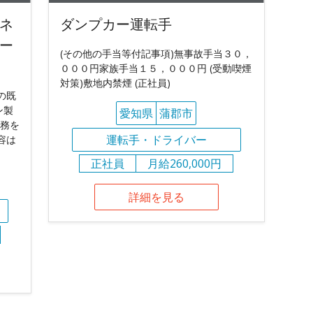
ネ
ダンプカー運転手
ー
(その他の手当等付記事項)無事故手当３０，
０００円家族手当１５，０００円 (受動喫煙
対策)敷地内禁煙 (正社員)
の既
ン製
愛知県
蒲郡市
業務を
運転手・ドライバー
容は
正社員
月給260,000円
詳細を見る