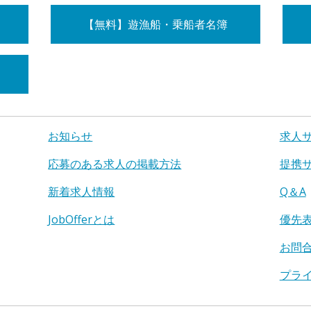
【無料】遊漁船・乗船者名簿
お知らせ
求人
応募のある求人の掲載方法
提携
新着求人情報
Q＆A
JobOfferとは
優先
お問
プラ