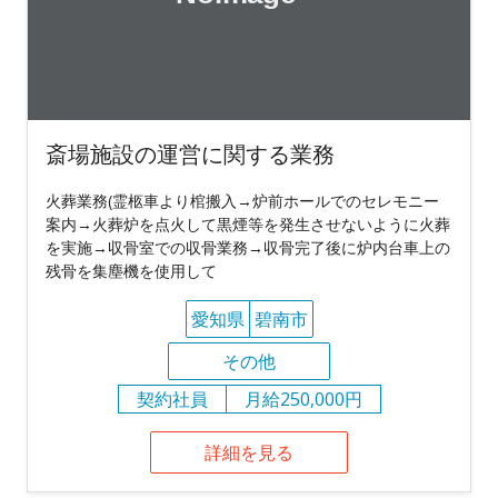
斎場施設の運営に関する業務
火葬業務(霊柩車より棺搬入→炉前ホールでのセレモニー
案内→火葬炉を点火して黒煙等を発生させないように火葬
を実施→収骨室での収骨業務→収骨完了後に炉内台車上の
残骨を集塵機を使用して
愛知県
碧南市
その他
契約社員
月給250,000円
詳細を見る