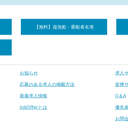
【無料】遊漁船・乗船者名簿
お知らせ
求人
応募のある求人の掲載方法
提携
新着求人情報
Q＆A
JobOfferとは
優先
お問