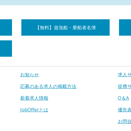
【無料】遊漁船・乗船者名簿
お知らせ
求人
応募のある求人の掲載方法
提携
新着求人情報
Q＆A
JobOfferとは
優先
お問