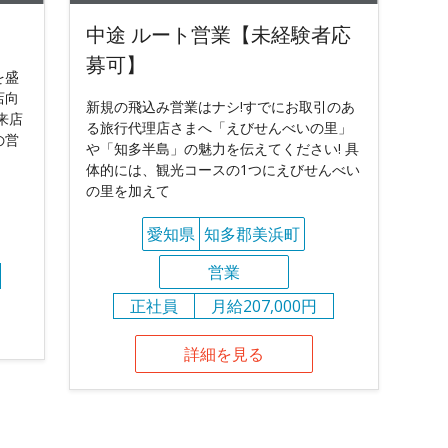
中途 ルート営業【未経験者応
募可】
を盛
店向
新規の飛込み営業はナシ!すでにお取引のあ
来店
る旅行代理店さまへ「えびせんべいの里」
の営
や「知多半島」の魅力を伝えてください! 具
体的には、観光コースの1つにえびせんべい
の里を加えて
愛知県
知多郡美浜町
営業
正社員
月給207,000円
詳細を見る