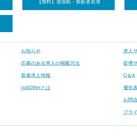
【無料】遊漁船・乗船者名簿
お知らせ
求人
応募のある求人の掲載方法
提携
新着求人情報
Q＆A
JobOfferとは
優先
お問
プラ