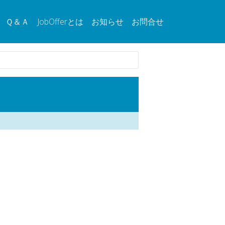
Ｑ＆Ａ
JobOfferとは
お知らせ
お問合せ
。