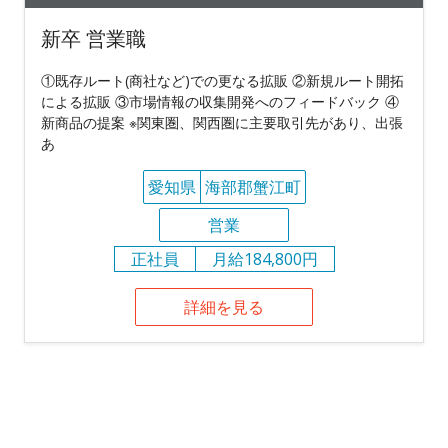
新卒 営業職
①既存ルート(商社など)での更なる拡販 ②新規ルート開拓
による拡販 ③市場情報の収集開発へのフィードバック ④
新商品の提案 ※関東圏、関西圏に主要取引先があり、出張
あ
愛知県
海部郡蟹江町
営業
正社員
月給184,800円
詳細を見る